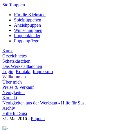
Stoffpuppen
Für die Kleinsten
Spielpüppchen
Anziehpuppen
Wunschpuppen
Puppenkleider
Puppenpflege
Kurse
Gezeichnetes
Schatzkästchen
Das Werkstattlädchen
Login
Kontakt
Impressum
Willkommen
Über mich
Preise & Verkauf
Neuigkeiten
Kontakt
Neuigkeiten aus der Werkstatt -
Hilfe für Susi
Archiv
Hilfe für Susi
31. Mai 2016
-
Puppen