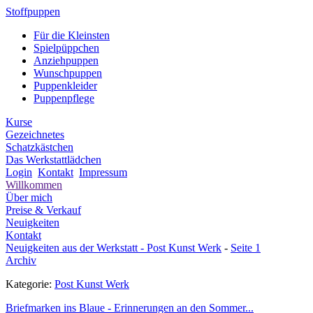
Stoffpuppen
Für die Kleinsten
Spielpüppchen
Anziehpuppen
Wunschpuppen
Puppenkleider
Puppenpflege
Kurse
Gezeichnetes
Schatzkästchen
Das Werkstattlädchen
Login
Kontakt
Impressum
Willkommen
Über mich
Preise & Verkauf
Neuigkeiten
Kontakt
Neuigkeiten aus der Werkstatt -
Post Kunst Werk
-
Seite 1
Archiv
Kategorie:
Post Kunst Werk
Briefmarken ins Blaue - Erinnerungen an den Sommer...